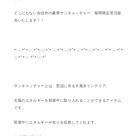
どこにもない自信作の豪華サンキャッチャー、期間限定受注販
売いたします！！
+:;;;:+*+:;;;:+*+:;;;:+*+:;;;:+*+:;;;:+*+:;;;:+*+:;;;:+*+:;;;:+*+:;;;:+*+:
;;;:+*+:;;;:+*+:;;;:+*
サンキャッチャーとは、窓辺に吊るす風水インテリア。
太陽のエネルギーを部屋中に取り入れることができるアイテム
です。
部屋中にエネルギーや光りを拡散してくれます。