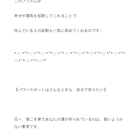
このプリズムが
幸せや運気を拡散してくれることで、
住んでいる人の波動も一気に高めてくれるのです。
+:;;;:+*+:;;;:+*+:;;;:+*+:;;;:+*+:;;;:+*+:;;;:+*+:;;;:+*+:;;;:+*+:;;;:+*+:
;;;:+*+:;;;:+*+:;;;:+*
【パワースポットはどんなときも、自分で在りたい】
日々、過ごす家であなたの運が作られているのは、疑いようが
ない事実です。