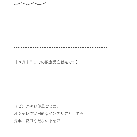
;;;:+*+:;;;:+*+:;;;:+*
------------------------------------------------------
【８月末日までの限定受注販売です】
------------------------------------------------------
リビングやお部屋ごとに、
オシャレで実用的なインテリアとしても、
是非ご愛用くださいませ♡