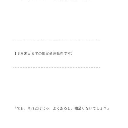
------------------------------------------------------
【８月末日までの限定受注販売です】
------------------------------------------------------
『でも、それだけじゃ、よくあるし、物足りないでしょ？』