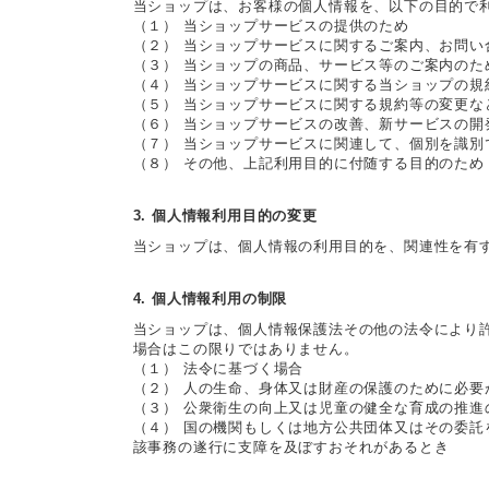
当ショップは、お客様の個人情報を、以下の目的で
（１） 当ショップサービスの提供のため
（２） 当ショップサービスに関するご案内、お問い
（３） 当ショップの商品、サービス等のご案内のた
（４） 当ショップサービスに関する当ショップの
（５） 当ショップサービスに関する規約等の変更な
（６） 当ショップサービスの改善、新サービスの開
（７） 当ショップサービスに関連して、個別を識
（８） その他、上記利用目的に付随する目的のため
3. 個人情報利用目的の変更
当ショップは、個人情報の利用目的を、関連性を有
4. 個人情報利用の制限
当ショップは、個人情報保護法その他の法令により
場合はこの限りではありません。
（１） 法令に基づく場合
（２） 人の生命、身体又は財産の保護のために必
（３） 公衆衛生の向上又は児童の健全な育成の推
（４） 国の機関もしくは地方公共団体又はその委
該事務の遂行に支障を及ぼすおそれがあるとき