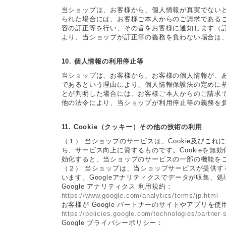
当ショップは、お客様から、個人情報が真実でない
られた場合には、お客様ご本人からのご請求である
容の訂正等を行い、その旨をお客様に通知します（
より、当ショップが訂正等の義務を負わない場合は
10. 個人情報の利用停止等
当ショップは、お客様から、お客様の個人情報が、
であるという理由により、個人情報保護法の定めに
とが判明した場合には、お客様ご本人からのご請求
他の法令により、当ショップが利用停止等の義務を
11. Cookie（クッキー）その他の技術の利用
（１） 当ショップのサービスは、Cookie及び
ち、サービス向上に資するものです。Cookieを無効
効化すると、当ショップのサービスの一部の機能を
（２） 当ショップは、当ショップサービスが提供するサ
います。Googleアナリティクスでデータが収集、
Google アナリティクス 利用規約：
https://www.google.com/analytics/terms/jp.html
お客様が Google パートナーのサイトやアプリを使用
https://policies.google.com/technologies/partner-
Google プライバシーポリシー：