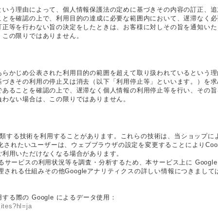
という理由によって、個人情報保護法の定めに基づきその内容の訂正、追
ことを確認の上で、利用目的の達成に必要な範囲内において、遅滞なく必
訂正等を行わない旨の決定をしたときは、お客様に対しその旨を通知いた
、この限りではありません。
あらかじめ公表された利用目的の範囲を超えて取り扱われているという理
基づきその利用の停止又は消去（以下「利用停止等」といいます。）を求
であることを確認の上で、遅滞なく個人情報の利用停止等を行い、その旨
負わない場合は、この限りではありません。
これに類する技術を利用することがあります。これらの技術は、当ショップ
化されたいユーザーは、ウェブブラウザの設定を変更することによりCook
ご利用いただけなくなる場合があります。
ービスの利用状況等を調査・分析するため、本サービス上に Google LL
処理される仕組みその他Googleアナリティクスの詳しい情報につきまし
する際の Google によるデータ使用：
sites?hl=ja