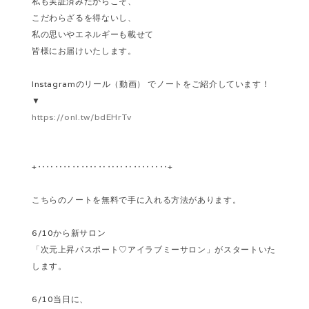
私も実証済みだからこそ、
こだわらざるを得ないし、
私の思いやエネルギーも載せて
皆様にお届けいたします。
Instagramのリール（動画） でノートをご紹介しています！
▼
https://onl.tw/bdEHrTv
+‥‥‥‥‥‥‥‥‥‥‥‥‥‥‥+
こちらのノートを無料で手に入れる方法があります。
6/10から新サロン
「次元上昇パスポート♡アイラブミーサロン」がスタートいた
します。
6/10当日に、