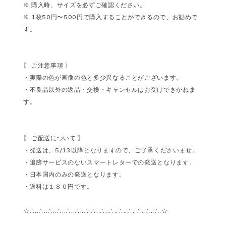
※ 購入時、サイズを必ずご確認ください。
※ 1枚50円〜500円で購入することができるので、お勧めで
す。
〖 ご注意事項 〗
・実際の色が画像の色と多少異なることがございます。
・不良品以外の返品・交換・キャンセルはお受けできかねま
す。
〖 ご配送について 〗
・発送は、5/13以降となりますので、ご了承くださいませ。
・追跡サービスのないスマートレターでの発送となります。
・日本国内のみの発送となります。
・送料は１８０円です。
☆∴..∴..∴..∴..∴..∴..∴.∴..∴..∴..∴..∴..∴..∴..∴.☆